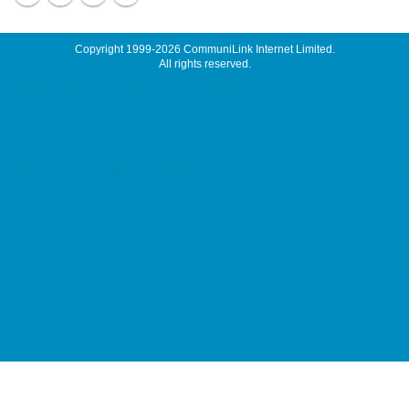
Copyright 1999-2026
CommuniLink Internet Limited
.
All rights reserved.
企業電郵, 網站寄存, 伺服器託管, 網頁寄存, Email Hosting, Web
Hosting, Server Colocation, Dedicated Server, 唔怕你搵我，一
定搵到我!
colocation, server colocation, colocation hk, hk datacenter,
伺服器託管, 托管伺服器, 香港數據中心 ACRONIS Backup Solution,
ACRONIS 備份方案, Virtual Private Server MyVPS ssd email,
cloud email, Email Server Rental, Spam Controller, Global
SMTP, Smart Email System, Catch SMTP, Offline Email
Backup, Secondary MX Record hosting, web hosting, hosting
hk, cloud hosting, ssd hosting, SSD 網站寄存, Unix Hosting,
Windows Hosting dedicated server, Dell 伺服器租用, Dell
Server Rental server maintenance, maintenance service
Malaysia Server, Singapore Server, USA Server, Taiwan
Server, Japan Server, China Server 7x24