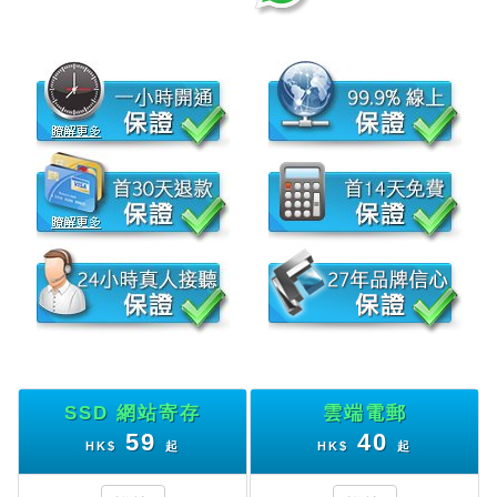
SSD 網站寄存
雲端電郵
59
40
HK$
起
HK$
起