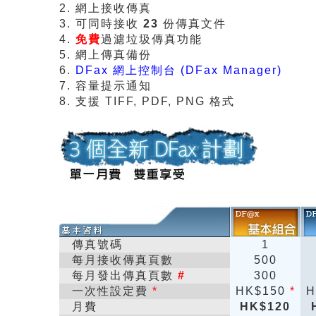
2. 網上接收傳真
3. 可同時接收
23
份傳真文件
4.
免費
過濾垃圾傳真功能
5. 網上傳真備份
6.
DFax 網上控制台 (DFax Manager)
7. 容量提示通知
8. 支援 TIFF, PDF, PNG 格式
傳真號碼
1
每月接收傳真頁數
500
每月發出傳真頁數
#
300
一次性設定費
*
HK$150
*
H
月費
HK$120