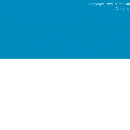
Copyright 1999-2026
Comm
All rights
傳真至電郵
ssd email, cloud email, Email Server Rental, Spam Controlle
Email Backup, Secondary MX Record hosting, web hosting, h
Hosting, Windows Hosting ACRONIS Backup Solution, ACRON
Dell 伺服器租用, Dell Server Rental 7x24 server maintenance, 
USA Server, Taiwan Server, Japan Server, China Server coloc
託管, 托管伺服器, 香港數據中心