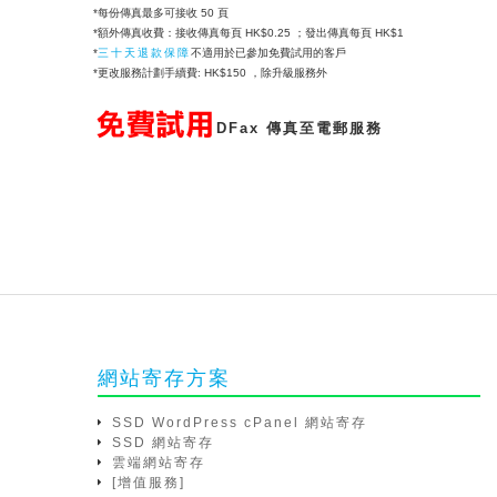
*每份傳真最多可接收 50 頁
*額外傳真收費：接收傳真每頁 HK$0.25 ；發出傳真每頁 HK$1
*
三十天退款保障
不適用於已參加免費試用的客戶
*更改服務計劃手續費: HK$150 ，除升級服務外
DFax 傳真至電郵服務
網站寄存方案
SSD WordPress cPanel 網站寄存
SSD 網站寄存
雲端網站寄存
[增值服務]